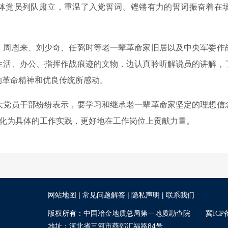
党员列队肃立，重温了入党誓词。铿锵有力的誓词振奋着在场
恩来、刘少奇、任弼时等老一辈革命家旧居以及中央军委作
生活、办公、指挥作战痕迹的文物，边认真聆听解说员的讲解，
的革命精神和优良传统所感动。
员干部纷纷表示，要学习和继承老一辈革命家坚定的理想信
转化为具体的工作实践，更好地在工作岗位上贡献力量。
|
|
|
网站地图
常见问题解答
隐私声明
联系我们
版权所有：中国冶金地质总局第一地质勘查院
冀ICP备
地址：河北省三河市燕郊汇福路84号