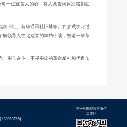
每一位宣誓人的心，将入党誓词再次铭刻在
战室旧址、新华通讯社旧址等。在参观学习过
了解领导人在此建立的丰功伟绩，被老一辈革
念、艰苦奋斗、不畏艰难的革命精神和优良传
第一地勘院官方微信
二维码
13003078号-1