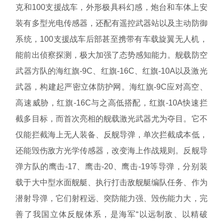
克和100支援战车，外形极具科幻感，炮台和车体上安
装有多型光电传感器，还配有遥控武器站以及主动防御
系统，100支援战车后部甚至携带有车载旋翼无人机，
能前出侦察探测，极大加强了态势感知能力。舰载防空
武器方队的海红旗-9C、红旗-16C、红旗-10A以及激光
武器，构建起严密立体防护网。海红旗-9C应对高空、
高速威胁，红旗-16C与之高低搭配，红旗-10A快速拦
截多目标，而首次亮相的舰载激光武器尤为夺目。它不
仅能拦截海上无人装备、反舰导弹，单次拦截成本低，
还能毁伤敌方光学传感器，改变海上作战规则。反舰导
弹方队的鹰击-17、鹰击-20、鹰击-19等导弹，分别装
载于大中型水面舰艇、执行打击敌舰艇编队任务、作为
潜射导弹，它们射程远、突防能力强、毁伤能力大，完
善了我国立体反舰体系，是海军“以远制敌、以精破