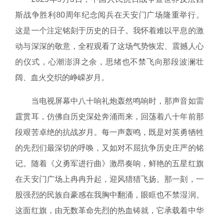
斯战争胜利80周年纪念阅兵在天安门广场隆重举行。
这是一个注定铭刻于历史的日子。我怀着难以平息的激
动与深深的敬意，全程观看了这场气势恢宏、震撼人心
的仪式，心潮澎湃之余，思绪也不禁飞向那段波澜壮
阔、血火交织的峥嵘岁月。
当电视屏幕中八十响礼炮轰然鸣响时，那声音如雷
霆贯耳，仿佛自历史深处奔涌而来，回荡着八十年前那
段艰苦卓绝的抗战岁月。每一声轰鸣，既是对英勇牺牲
的先烈们最深切的呼唤，又如对不屈抗争历史庄严的铭
记。随着《义勇军进行曲》激昂奏响，鲜艳的五星红旗
在天安门广场上冉冉升起，迎风猎猎飞扬。那一刻，一
股强烈的民族自豪感在我胸中翻涌，眼眶也不禁湿润。
这面红旗，由无数革命先烈的热血铸就，它承载着中华