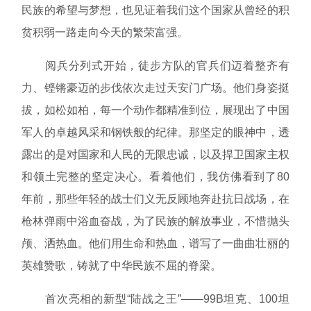
民族的希望与梦想，也见证着我们这个国家从曾经的积
贫积弱一路走向今天的繁荣富强。
阅兵分列式开始，徒步方队的官兵们迈着整齐有
力、铿锵豪迈的步伐依次走过天安门广场。他们身姿挺
拔，如松如柏，每一个动作都精准到位，展现出了中国
军人的卓越风采和钢铁般的纪律。那坚定的眼神中，透
露出的是对国家和人民的无限忠诚，以及捍卫国家主权
和领土完整的坚定决心。看着他们，我仿佛看到了80
年前，那些年轻的战士们义无反顾地奔赴抗日战场，在
枪林弹雨中浴血奋战，为了民族的解放事业，不惜抛头
颅、洒热血。他们用生命和热血，谱写了一曲曲壮丽的
英雄赞歌，铸就了中华民族不屈的脊梁。
首次亮相的新型“陆战之王”——99B坦克、100坦