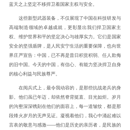
蓝天之上坚定不移捍卫着国家主权与安全。
这些新型武器装备，不仅展现了中国在科技研发与
高端制造领域的卓越成就，更彰显出我们捍卫国家主
权、维护世界和平的坚定决心与雄厚实力。它们是国家
安全的坚强盾牌，是人民安宁生活的重要保障，也向世
界庄严宣告：中国，已不再是昔日积贫积弱、任人欺侮
的旧中国。今天的中国，有信心、有能力坚决捍卫自身
的核心利益与民族尊严。
在阅兵式上，最令我动容的，是那些抗战老兵的身
影。他们虽已年迈，却依然脊背挺直、目光如炬。岁月
的沟壑深深镌刻在他们的面容上，每一道皱纹，都是那
段烽火岁月的无声见证。凝视着他们，我心中涌起难以
言表的敬意与感激——他们是历史的亲历者，是民族的