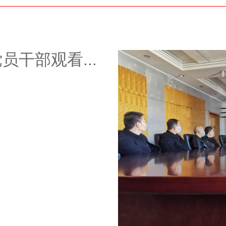
干部观看...