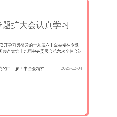
专题扩大会认真学习
召开学习贯彻党的十九届六中全会精神专题
国共产党第十九届中央委员会第六次全体会议
2025-12-04
党的二十届四中全会精神