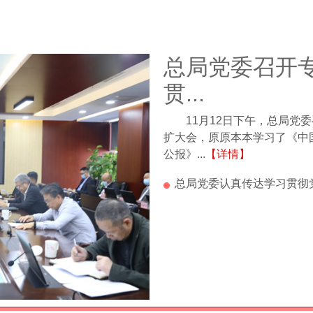
总局党委召开
贯...
11月12日下午，总局党委
扩大会，原原本本学习了《中
公报》...
【详情】
总局党委认真传达学习贯彻