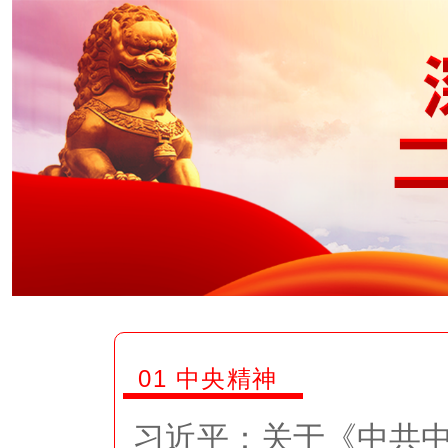
01 中央精神
习近平：关于《中共